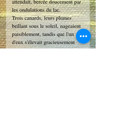
attendait, bercée doucement par
les ondulations du lac.
Trois canards, leurs plumes
brillant sous le soleil, nageaient
paisiblement, tandis que l'un
d'eux s'élevait gracieusement
dans le ciel, ses ailes déployées
capturant la lumière du jour.
Je remerciais l'Univers de ce
moment si particulier où
l'espace, le temps, la beauté, le
magie, la Vie étaient au rendez-
vous de ce moment rare et si
extraordinaire où l'on peut
toucher du doigt la
magnificence de Dame Nature..